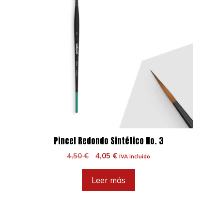
Pincel Redondo Sintético No. 3
El
El
4,50
€
4,05
€
IVA incluido
precio
precio
original
actual
Leer más
era:
es:
4,50 €.
4,05 €.