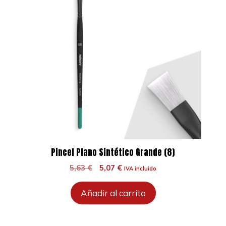
Pincel Plano Sintético Grande (8)
El
El
5,63
€
5,07
€
IVA incluido
precio
precio
original
actual
Añadir al carrito
era:
es:
5,63 €.
5,07 €.