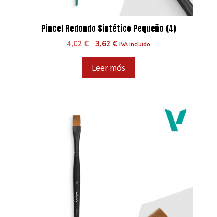
Pincel Redondo Sintético Pequeño (4)
El
El
4,02
€
3,62
€
IVA incluido
precio
precio
original
actual
Leer más
era:
es:
4,02 €.
3,62 €.