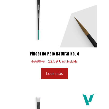
Pincel de Pelo Natural No. 4
El
El
13,99
€
12,59
€
IVA incluido
precio
precio
original
actual
Leer más
era:
es:
13,99 €.
12,59 €.