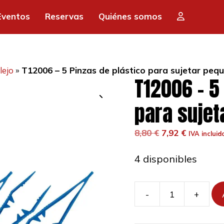
era:
es:
Eventos
Reservas
Quiénes somos
8,80 €.
7,9
lejo
»
T12006 – 5 Pinzas de plástico para sujetar peq
T12006 – 5
para sujet
El
El
8,80
€
7,92
€
IVA incluid
precio
precio
original
actual
4 disponibles
era:
es:
8,80 €.
7,92 €.
-
+
T12006
-