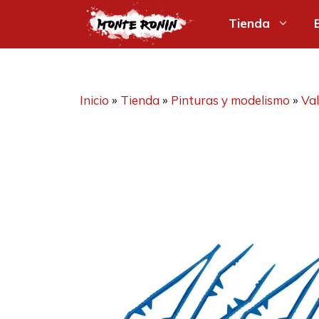
Saltar
Tienda
al
contenido
Inicio
»
Tienda
»
Pinturas y modelismo
»
Val