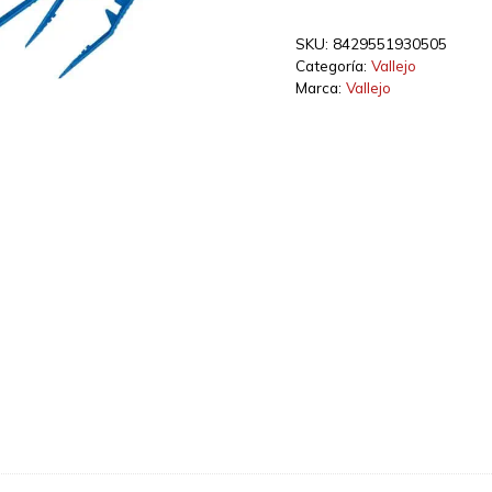
5
Pinzas
SKU:
8429551930505
de
Categoría:
Vallejo
plástico
Marca:
Vallejo
para
sujetar
pequeñas
piezas
cantidad