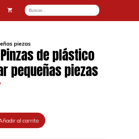
5
Buscar:
Pinzas
2 €.
de
plástico
para
sujetar
ueñas piezas
pequeñas
 Pinzas de plástico
piezas
cantidad
ar pequeñas piezas
o
Añadir al carrito