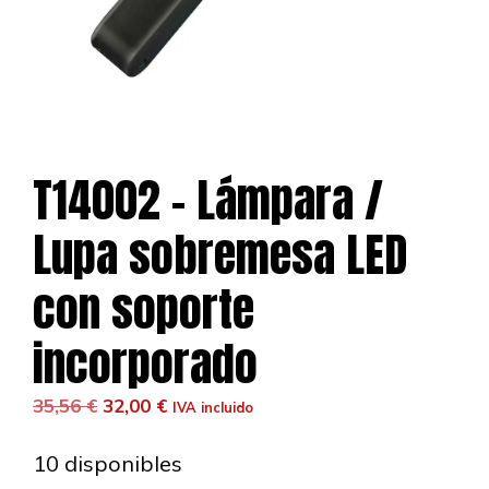
T14002 – Lámpara /
Lupa sobremesa LED
con soporte
incorporado
El
El
35,56
€
32,00
€
IVA incluido
precio
precio
original
actual
10 disponibles
era:
es: