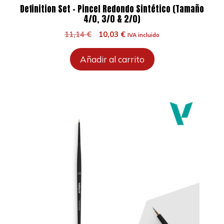
Definition Set – Pincel Redondo Sintético (Tamaño
4/0, 3/0 & 2/0)
El
El
11,14
€
10,03
€
IVA incluido
precio
precio
original
actual
Añadir al carrito
era:
es:
11,14 €.
10,03 €.