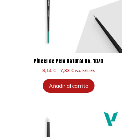
Pincel de Pelo Natural No. 10/0
El
El
8,14
€
7,33
€
IVA incluido
precio
precio
original
actual
Añadir al carrito
era:
es:
8,14 €.
7,33 €.