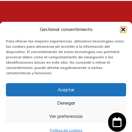
Gestionar consentimiento
Contacto
Para ofrecer las mejores experiencias, utilizamos tecnologías como
las cookies para almacenar y/o acceder a la información del
dispositivo. El consentimiento de estas tecnologías nos permitirá
procesar datos como el comportamiento de navegación o las
identificaciones únicas en este sitio. No consentir o retirar el
consentimiento, puede afectar negativamente a ciertas
características y funciones.
Aceptar
Política de cookies
Denegar
Política de privacidad
35,56
€
Ver preferencias
El
El
32,00
€
Añadir al carrito
precio
precio
IVA
Política de devolución y reembolsos
original
actual
incluido
Política de cookies