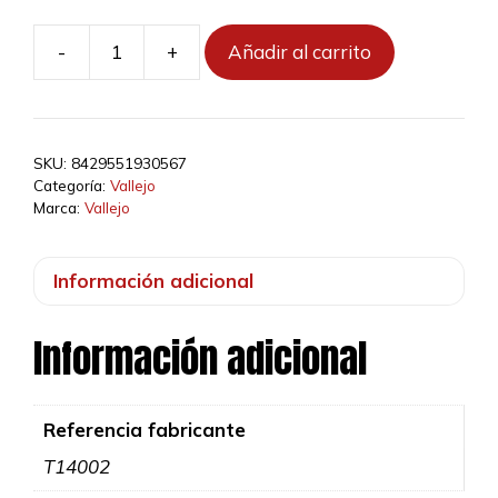
35,56 €.
32,00 €.
-
+
Añadir al carrito
T14002
-
Lámpara
/
SKU:
8429551930567
Lupa
Categoría:
Vallejo
sobremesa
Marca:
Vallejo
LED
con
Información adicional
soporte
incorporado
Información adicional
cantidad
Referencia fabricante
T14002