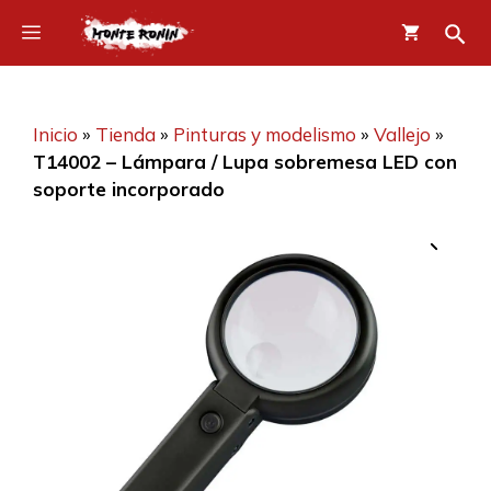
Saltar
Menú
al
contenido
Inicio
»
Tienda
»
Pinturas y modelismo
»
Vallejo
»
T14002 – Lámpara / Lupa sobremesa LED con
soporte incorporado