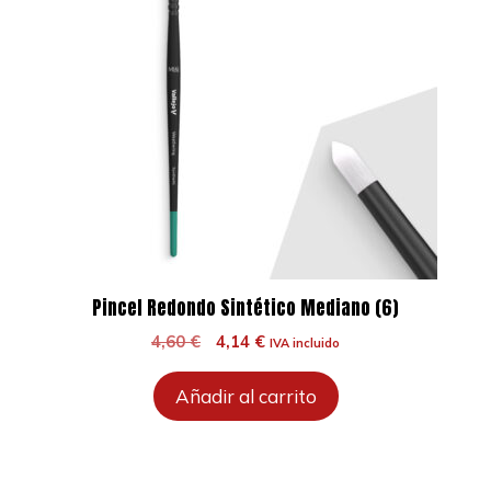
Pincel Redondo Sintético Mediano (6)
El
El
4,60
€
4,14
€
IVA incluido
precio
precio
original
actual
Añadir al carrito
era:
es:
4,60 €.
4,14 €.