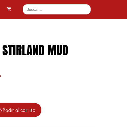
MUD
Buscar:
(24ML)
5 €.
cantidad
: STIRLAND MUD
o
Añadir al carrito