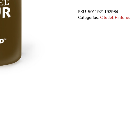
MUD
(24ML)
SKU:
5011921192984
cantidad
Categorías:
Citadel
,
Pintura