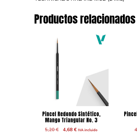
Productos relacionados
Pincel Redondo Sintético,
Pince
Mango Triangular No. 3
El
El
5,20
€
4,68
€
IVA incluido
precio
precio