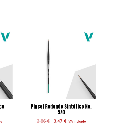
co
Pincel Redondo Sintético No.
5/0
El
El
3,86
€
3,47
€
do
IVA incluido
precio
precio