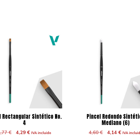
l Rectangular Sintético No.
Pincel Redondo Sintéti
4
Mediano (6)
El
El
El
El
4,77
€
4,29
€
4,60
€
4,14
€
IVA incluido
IVA inclui
precio
precio
precio
precio