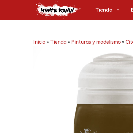
Saltar
Tienda
al
contenido
Inicio
»
Tienda
»
Pinturas y modelismo
»
Cit