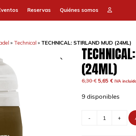
era:
es:
Eventos
Reservas
Quiénes somos
6,30 €.
5,6
adel
»
Technical
»
TECHNICAL: STIRLAND MUD (24ML)
TECHNICAL
(24ML)
El
El
6,30
€
5,65
€
IVA incluid
precio
precio
original
actual
9 disponibles
era:
es:
6,30 €.
5,65 €.
-
+
TECHNICAL:
STIRLAND