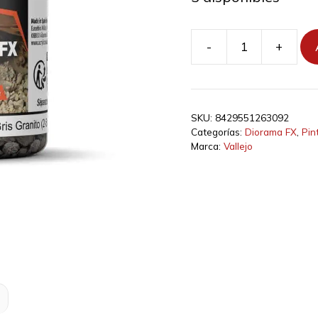
-
+
26309
-
Textura
Gris
SKU:
8429551263092
Granito
Categorías:
Diorama FX
,
Pin
2
Marca:
Vallejo
-
5
mm
cantidad