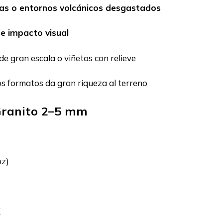
nas o entornos volcánicos desgastados
e impacto visual
e gran escala o viñetas con relieve
os formatos da gran riqueza al terreno
 Granito 2–5 mm
oz)
X