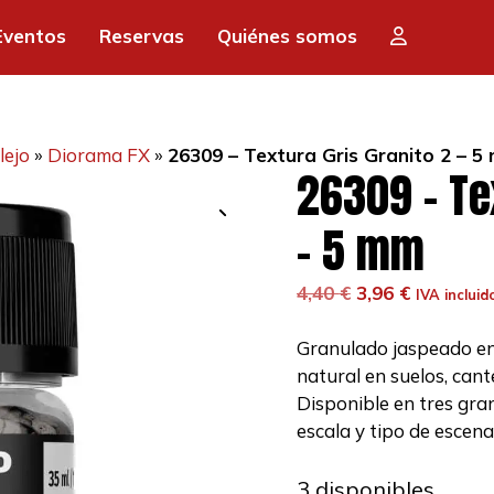
era:
es:
Eventos
Reservas
Quiénes somos
4,40 €.
3,9
lejo
»
Diorama FX
»
26309 – Textura Gris Granito 2 – 
26309 – Te
– 5 mm
El
El
4,40
€
3,96
€
IVA incluid
precio
precio
original
actual
Granulado jaspeado en 
era:
es:
natural en suelos, cant
4,40 €.
3,96 €.
Disponible en tres gra
escala y tipo de escena
3 disponibles