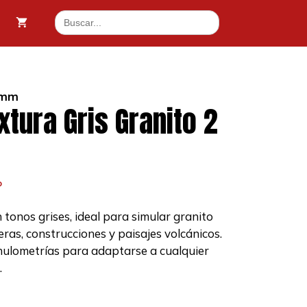
Textura
Buscar:
Gris
6 €.
Granito
2
-
5
5 mm
mm
xtura Gris Granito 2
cantidad
o
tonos grises, ideal para simular granito
eras, construcciones y paisajes volcánicos.
nulometrías para adaptarse a cualquier
.