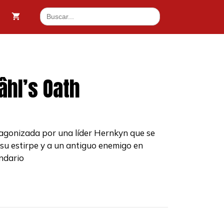
Buscar:
âhl’s Oath
tagonizada por una líder Hernkyn que se
 su estirpe y a un antiguo enemigo en
ndario