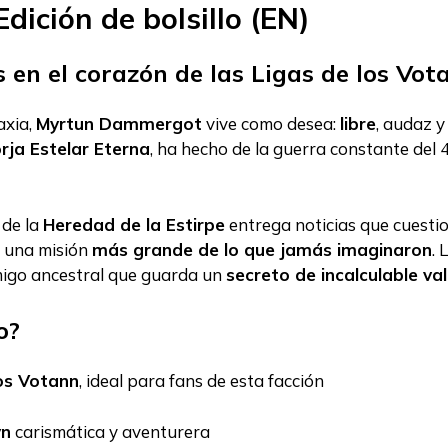
dición de bolsillo (EN)
s en el corazón de las Ligas de los Vot
axia,
Myrtun Dammergot
vive como desea:
libre
, audaz y
rja Estelar Eterna
, ha hecho de la guerra constante del 4
 de la
Heredad de la Estirpe
entrega noticias que cuestio
a una misión
más grande de lo que jamás imaginaron
.
migo ancestral que guarda un
secreto de incalculable va
o?
los Votann
, ideal para fans de esta facción
yn
carismática y aventurera