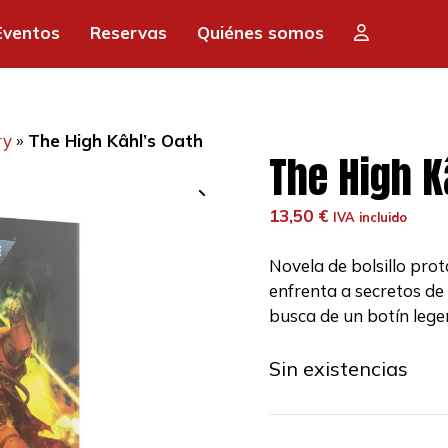
Eventos
Reservas
Quiénes somos
ry
»
The High Kâhl’s Oath
The High K
13,50
€
IVA incluido
Novela de bolsillo pro
enfrenta a secretos de
busca de un botín lege
Sin existencias