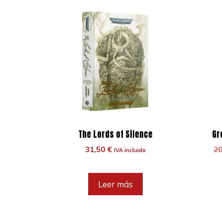
The Lords of Silence
Gr
31,50
€
2
IVA incluido
Leer más