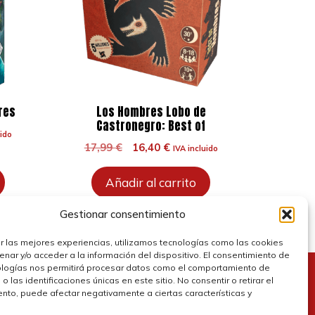
res
Los Hombres Lobo de
Castronegro: Best of
uido
El
El
17,99
€
16,40
€
IVA incluido
precio
precio
original
actual
Añadir al carrito
era:
es:
.
17,99 €.
16,40 €.
Gestionar consentimiento
r las mejores experiencias, utilizamos tecnologías como las cookies
nar y/o acceder a la información del dispositivo. El consentimiento de
ologías nos permitirá procesar datos como el comportamiento de
 las identificaciones únicas en este sitio. No consentir o retirar el
olítica de cookies
nto, puede afectar negativamente a ciertas características y