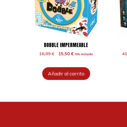
DOBBLE IMPERMEABLE
El
El
16,99
€
15,50
€
4
IVA incluido
precio
precio
original
actual
era:
es:
Añadir al carrito
16,99 €.
15,50 €.