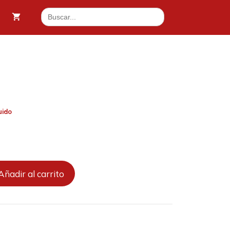
Buscar:
70 €.
uido
.
Añadir al carrito