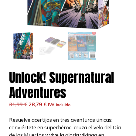
Unlock! Supernatural
Adventures
El
El
31,99
€
28,79
€
IVA incluido
precio
precio
original
actual
Resuelve acertijos en tres aventuras únicas:
era:
es:
conviértete en superhéroe, cruza el velo del Día
31,99 €.
28,79 €.
de los Muertos y vive la gloria vikinga en