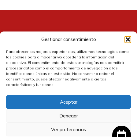
Gestionar consentimiento
Contacto
Para ofrecer las mejores experiencias, utilizamos tecnologías como
las cookies para almacenar y/o acceder a la información del
dispositivo. El consentimiento de estas tecnologías nos permitirá
procesar datos como el comportamiento de navegación o las
identificaciones únicas en este sitio. No consentir o retirar el
consentimiento, puede afectar negativamente a ciertas
características y funciones.
Aceptar
Política de cookies
Denegar
Política de privacidad
Ver preferencias
31,99
€
Añadir al carrito
El
El
28,79
€