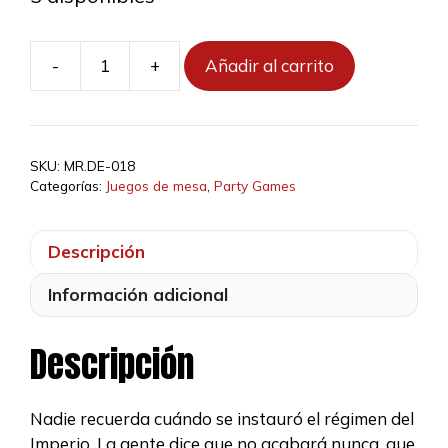
era:
es:
20,00 €.
18,20 €.
-
+
Añadir al carrito
Unrest
cantidad
SKU:
MR.DE-018
Categorías:
Juegos de mesa
,
Party Games
Descripción
Información adicional
Descripción
Nadie recuerda cuándo se instauró el régimen del
Imperio. La gente dice que no acabará nunca, que