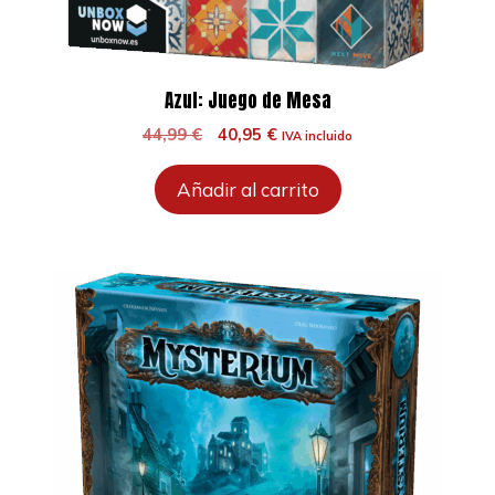
Azul: Juego de Mesa
El
El
44,99
€
40,95
€
IVA incluido
precio
precio
original
actual
Añadir al carrito
era:
es:
44,99 €.
40,95 €.