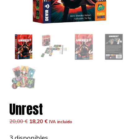
Unrest
El
El
20,00
€
18,20
€
IVA incluido
precio
precio
original
actual
3 disponibles