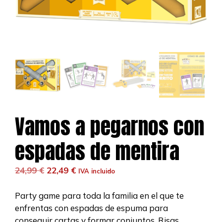
Vamos a pegarnos con
espadas de mentira
El
El
24,99
€
22,49
€
IVA incluido
precio
precio
original
actual
Party game para toda la familia en el que te
era:
es:
enfrentas con espadas de espuma para
24,99 €.
22,49 €.
conseguir cartas y formar conjuntos. Risas