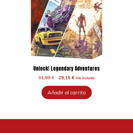
Unlock! Legendary Adventures
El
El
31,99
€
29,15
€
IVA incluido
precio
precio
original
actual
Añadir al carrito
era:
es:
31,99 €.
29,15 €.