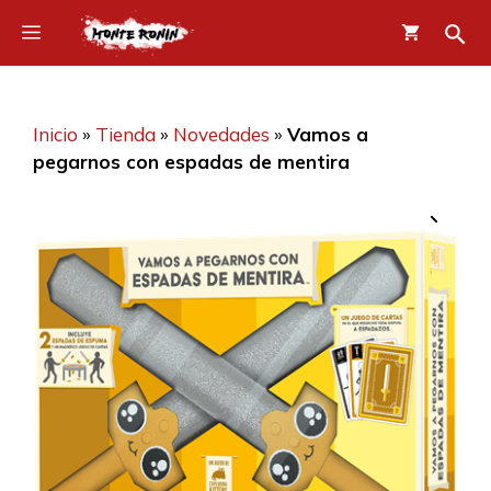
Saltar
Menú
al
contenido
Inicio
»
Tienda
»
Novedades
»
Vamos a
pegarnos con espadas de mentira