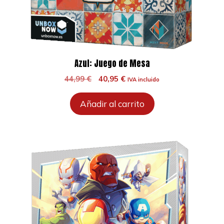
Azul: Juego de Mesa
El
El
44,99
€
40,95
€
IVA incluido
precio
precio
original
actual
Añadir al carrito
era:
es:
44,99 €.
40,95 €.