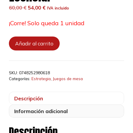
El
El
60,00
€
54,00
€
IVA incluido
precio
precio
original
actual
¡Corre! Solo queda 1 unidad
era:
es:
60,00 €.
54,00 €.
Viticulture:
Añadir al carrito
Edición
Esencial
cantidad
SKU:
0748252980618
Categorías:
Estrategia
,
Juegos de mesa
Descripción
Información adicional
Descripción