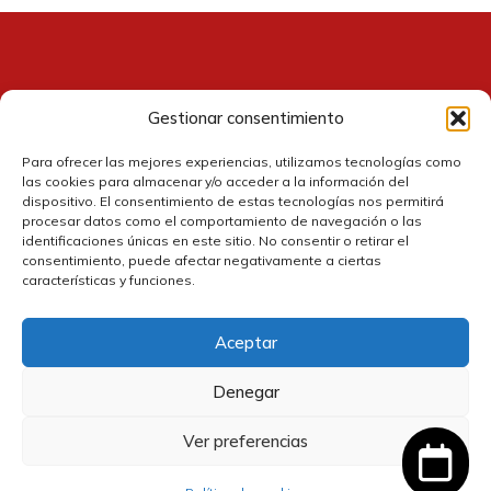
Gestionar consentimiento
Contacto
Para ofrecer las mejores experiencias, utilizamos tecnologías como
las cookies para almacenar y/o acceder a la información del
dispositivo. El consentimiento de estas tecnologías nos permitirá
procesar datos como el comportamiento de navegación o las
identificaciones únicas en este sitio. No consentir o retirar el
consentimiento, puede afectar negativamente a ciertas
características y funciones.
Aceptar
Política de cookies
Denegar
Política de privacidad
Ver preferencias
60,00
€
Añadir al carrito
El
El
54,00
€
IVA
Política de devolución y reembolsos
precio
precio
incluido