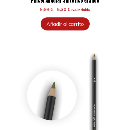
Pincel Angular Sintético Grande
El
El
5,89
€
5,30
€
IVA incluido
precio
precio
original
actual
Añadir al carrito
era:
es:
5,89 €.
5,30 €.