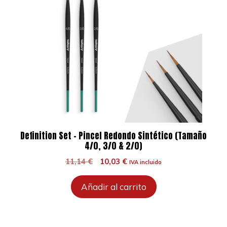
Definition Set – Pincel Redondo Sintético (Tamaño
4/0, 3/0 & 2/0)
El
El
11,14
€
10,03
€
IVA incluido
precio
precio
original
actual
Añadir al carrito
era:
es:
11,14 €.
10,03 €.