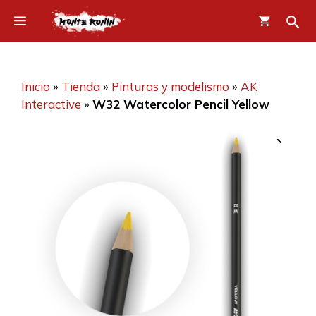
Saltar
Menú
al
contenido
Inicio
»
Tienda
»
Pinturas y modelismo
»
AK
Interactive
»
W32 Watercolor Pencil Yellow