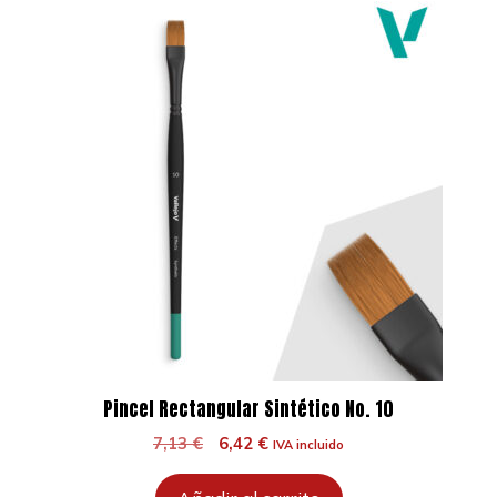
Pincel Rectangular Sintético No. 10
El
El
7,13
€
6,42
€
IVA incluido
precio
precio
original
actual