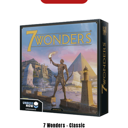
era:
es:
44,99 €.
40,95 €.
7 Wonders – Classic