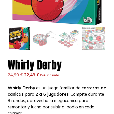
Whirly Derby
El
El
24,99
€
22,49
€
IVA incluido
precio
precio
original
actual
Whirly Derby
es un juego familiar de
carreras de
era:
es:
canicas
para
2 a 6 jugadores
. Compite durante
24,99 €.
22,49 €.
8 rondas, aprovecha la megacanica para
remontar y lucha por subir al podio en cada
carrera.