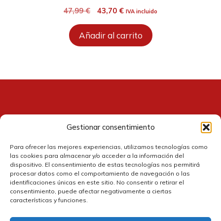
El
El
47,99
€
43,70
€
IVA incluido
precio
precio
original
actual
Añadir al carrito
era:
es:
47,99 €.
43,70 €.
Gestionar consentimiento
Contacto
Para ofrecer las mejores experiencias, utilizamos tecnologías como
las cookies para almacenar y/o acceder a la información del
dispositivo. El consentimiento de estas tecnologías nos permitirá
procesar datos como el comportamiento de navegación o las
identificaciones únicas en este sitio. No consentir o retirar el
consentimiento, puede afectar negativamente a ciertas
características y funciones.