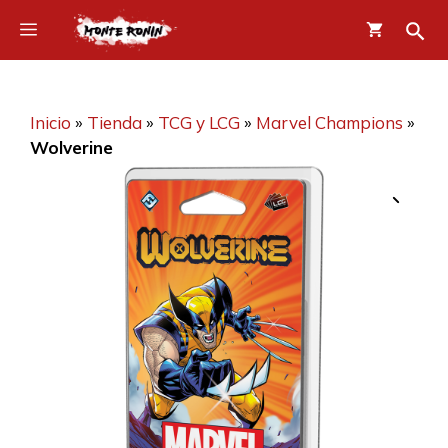
Saltar
Menú
al
contenido
Inicio
»
Tienda
»
TCG y LCG
»
Marvel Champions
»
Wolverine