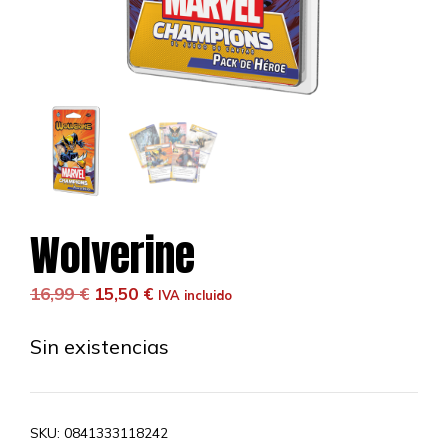
Wolverine
El
El
16,99
€
15,50
€
IVA incluido
precio
precio
original
actual
Sin existencias
era:
es:
16,99 €.
15,50 €.
SKU:
0841333118242