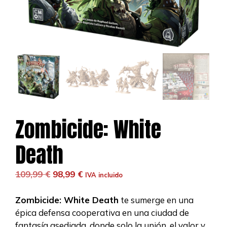
Zombicide: White
Death
El
El
109,99
€
98,99
€
IVA incluido
precio
precio
original
actual
Zombicide: White Death
te sumerge en una
era:
es:
épica defensa cooperativa en una ciudad de
109,99 €.
98,99 €.
fantasía asediada, donde solo la unión, el valor y