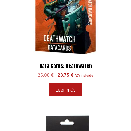
Data Cards: Deathwatch
El
El
25,00
€
23,75
€
IVA incluido
precio
precio
original
actual
Leer más
era:
es:
25,00 €.
23,75 €.