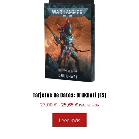
Tarjetas de Datos: Drukhari (ES)
El
El
27,00
€
25,65
€
IVA incluido
precio
precio
original
actual
Leer más
era:
es:
27,00 €.
25,65 €.