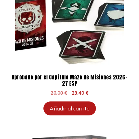
Aprobado por el Capítulo Mazo de Misiones 2026-
27 ESP
El
El
26,00
€
23,40
€
precio
precio
original
actual
Añadir al carrito
era:
es:
26,00 €.
23,40 €.