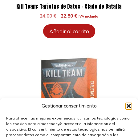
Kill Team: Tarjetas de Datos – Clado de Batalla
El
El
24,00
€
22,80
€
IVA incluido
precio
precio
original
actual
Añadir al carrito
era:
es:
24,00 €.
22,80 €.
Gestionar consentimiento
Para ofrecer las mejores experiencias, utilizamos tecnologías como
las cookies para almacenar y/o acceder a la información del
dispositivo. El consentimiento de estas tecnologías nos permitirá
procesar datos como el comportamiento de navegación o las