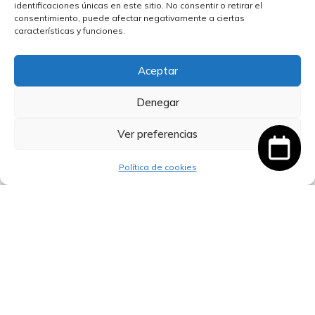
identificaciones únicas en este sitio. No consentir o retirar el
consentimiento, puede afectar negativamente a ciertas
características y funciones.
Kill Team: Tarjetas de Datos – Mántifex
Aceptar
El
El
24,00
€
22,80
€
IVA incluido
Denegar
precio
precio
original
actual
Leer más
Ver preferencias
era:
es:
Artículo añadido al carrito.
24,00 €.
22,80 €.
Finalizar Compra
0 artículos -
0,00
€
Política de cookies