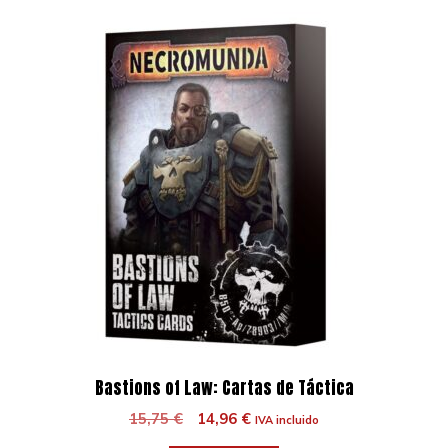
Bastions of Law: Cartas de Táctica
El
El
15,75
€
14,96
€
IVA incluido
precio
precio