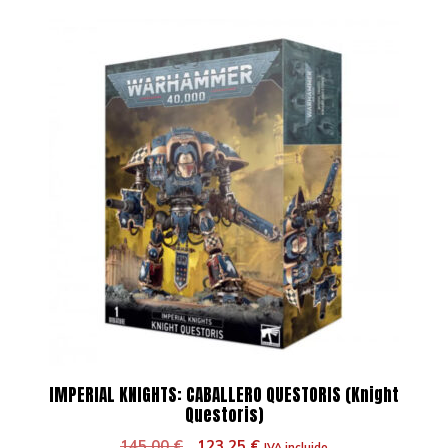
IMPERIAL KNIGHTS: CABALLERO QUESTORIS (Knight
Questoris)
El
El
145,00
€
123,25
€
IVA incluido