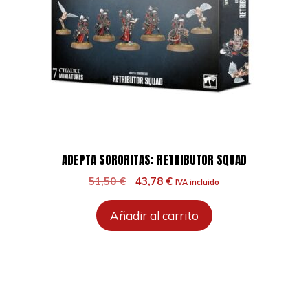
ADEPTA SORORITAS: RETRIBUTOR SQUAD
El
El
51,50
€
43,78
€
IVA incluido
precio
precio
original
actual
Añadir al carrito
era:
es:
51,50 €.
43,78 €.