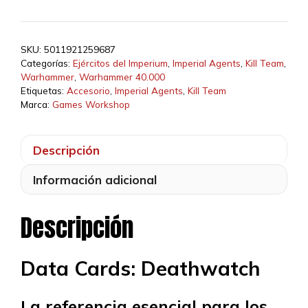
era:
es:
25,00 €.
23,75 €.
SKU:
5011921259687
Categorías:
Ejércitos del Imperium
,
Imperial Agents
,
Kill Team
,
Warhammer
,
Warhammer 40.000
Etiquetas:
Accesorio
,
Imperial Agents
,
Kill Team
Marca:
Games Workshop
Descripción
Información adicional
Descripción
Data Cards: Deathwatch
La referencia esencial para los