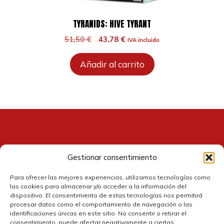
TYRANIDS: HIVE TYRANT
El
El
51,50
€
43,78
€
IVA incluido
precio
precio
original
actual
Añadir al carrito
era:
es:
51,50 €.
43,78 €.
Gestionar consentimiento
Contacto
Para ofrecer las mejores experiencias, utilizamos tecnologías como
las cookies para almacenar y/o acceder a la información del
dispositivo. El consentimiento de estas tecnologías nos permitirá
procesar datos como el comportamiento de navegación o las
identificaciones únicas en este sitio. No consentir o retirar el
consentimiento, puede afectar negativamente a ciertas