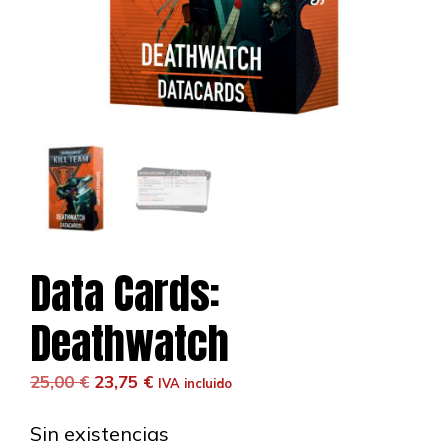
Data Cards:
Deathwatch
El
El
25,00
€
23,75
€
IVA incluido
precio
precio
original
actual
Sin existencias