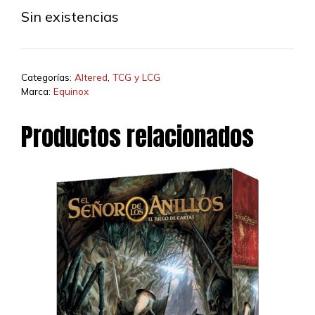
original
actual
Sin existencias
era:
es:
648,00 €.
473,97 €.
Categorías:
Altered
,
TCG y LCG
Marca:
Equinox
Productos relacionados