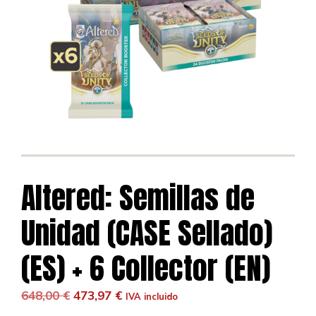
Altered: Semillas de
Unidad (CASE Sellado)
(ES) + 6 Collector (EN)
El
El
648,00
€
473,97
€
IVA incluido
precio
precio