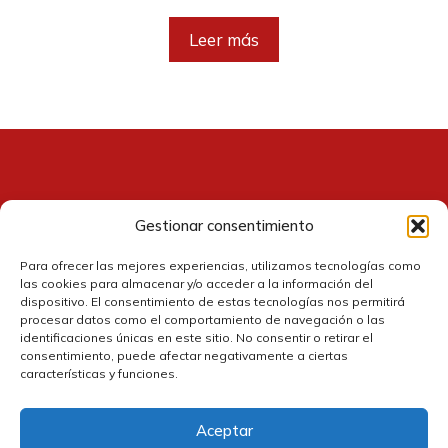
precio
precio
original
actual
Leer más
era:
es:
44,99 €.
40,95 €.
Gestionar consentimiento
Contacto
Para ofrecer las mejores experiencias, utilizamos tecnologías como
las cookies para almacenar y/o acceder a la información del
dispositivo. El consentimiento de estas tecnologías nos permitirá
procesar datos como el comportamiento de navegación o las
identificaciones únicas en este sitio. No consentir o retirar el
consentimiento, puede afectar negativamente a ciertas
características y funciones.
Aceptar
Política de cookies