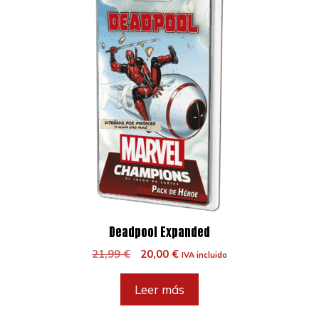
Deadpool Expanded
El
El
21,99
€
20,00
€
IVA incluido
precio
precio
original
actual
Leer más
era:
es:
21,99 €.
20,00 €.