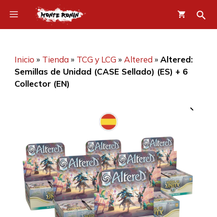
Saltar
Menú
al
contenido
Inicio
»
Tienda
»
TCG y LCG
»
Altered
»
Altered:
Semillas de Unidad (CASE Sellado) (ES) + 6
Collector (EN)