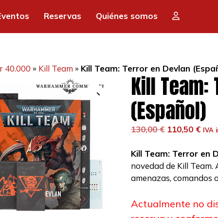
Eventos
Reservas
Quiénes somos
 40.000
»
Kill Team
»
Kill Team: Terror en Devlan (Espa
Kill Team:
(Español)
El
El
130,00
€
110,50
€
IVA i
precio
prec
original
actu
Kill Team: Terror en 
era:
es:
novedad de Kill Team.
130,00 €.
110,
amenazas, comandos o f
Actualmente no di