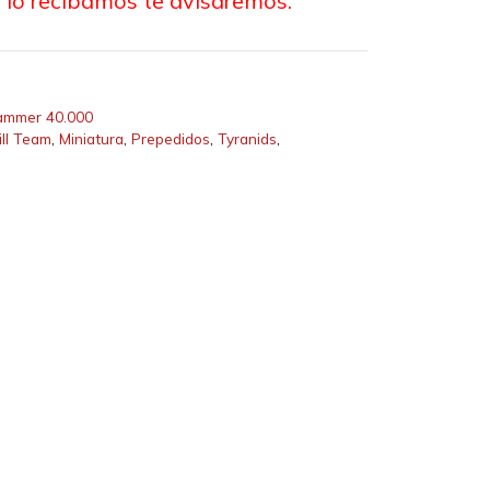
 lo recibamos te avisaremos.
mmer 40.000
ill Team
,
Miniatura
,
Prepedidos
,
Tyranids
,