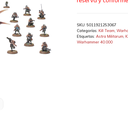
reserva y conforme
SKU:
5011921253067
Categorías:
Kill Team
,
Warha
Etiquetas:
Astra Militarum
,
K
Warhammer 40.000