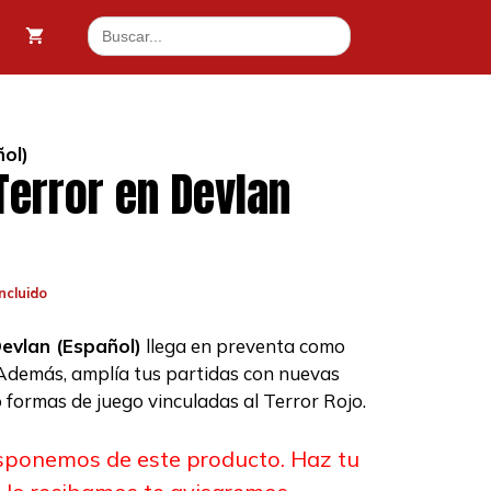
Buscar:
ñol)
 Terror en Devlan
ncluido
io
al
Devlan (Español)
llega en preventa como
 Además, amplía tus partidas con nuevas
50 €.
ormas de juego vinculadas al Terror Rojo.
sponemos de este producto. Haz tu