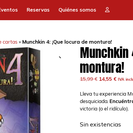
Eventos
Reservas
Quiénes somos
e cartas
»
Munchkin 4: ¡Que locura de montura!
Munchkin 4
montura!
El
El
15,99
€
14,55
€
IVA incl
precio
precio
original
actual
Lleva tu experiencia M
era:
es:
desquiciada.
Encuéntr
15,99 €.
14,55 €
victoria (o el ridículo).
Sin existencias