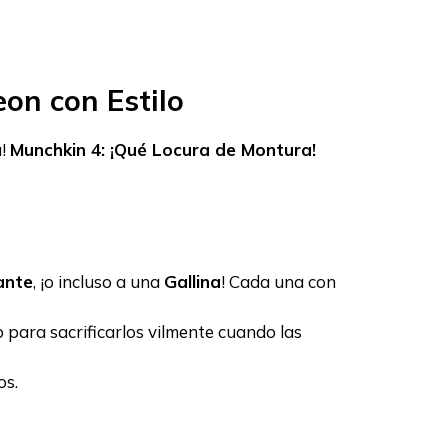
on con Estilo
a!
Munchkin 4: ¡Qué Locura de Montura!
ante
, ¡o incluso a una
Gallina
! Cada una con
o para sacrificarlos vilmente cuando las
os.