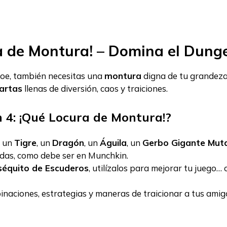
a de Montura! – Domina el Dunge
roe, también necesitas una
montura
digna de tu grandez
artas
llenas de diversión, caos y traiciones.
 4: ¡Qué Locura de Montura!?
a un
Tigre
, un
Dragón
, un
Águila
, un
Gerbo Gigante Mut
das, como debe ser en Munchkin.
séquito de Escuderos
, utilízalos para mejorar tu juego… 
aciones, estrategias y maneras de traicionar a tus amig