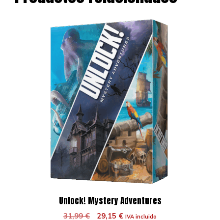
Unlock! Mystery Adventures
El
El
31,99
€
29,15
€
IVA incluido