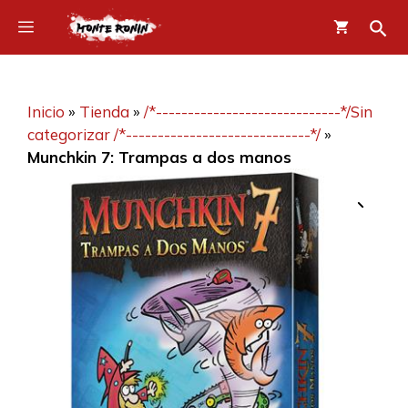
Saltar
Menú
al
contenido
Inicio
»
Tienda
»
/*-----------------------------*/Sin
categorizar /*-----------------------------*/
»
Munchkin 7: Trampas a dos manos