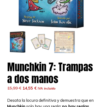
Munchkin 7: Trampas
a dos manos
El
El
15,99
€
14,55
€
IVA incluido
precio
precio
original
actual
Desata la locura definitiva y demuestra que en
era:
es:
Munchkin
solo hay una regla:
no hay reglas
.