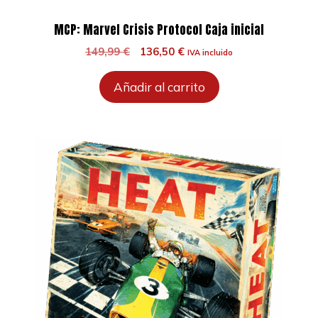
MCP: Marvel Crisis Protocol Caja inicial
El
El
149,99
€
136,50
€
IVA incluido
precio
precio
original
actual
Añadir al carrito
era:
es:
149,99 €.
136,50 €.