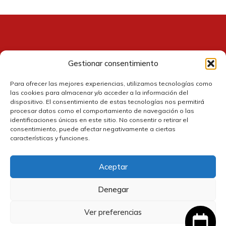
Gestionar consentimiento
Contacto
Para ofrecer las mejores experiencias, utilizamos tecnologías como
las cookies para almacenar y/o acceder a la información del
dispositivo. El consentimiento de estas tecnologías nos permitirá
procesar datos como el comportamiento de navegación o las
identificaciones únicas en este sitio. No consentir o retirar el
consentimiento, puede afectar negativamente a ciertas
características y funciones.
Aceptar
Política de cookies
Denegar
Política de privacidad
Ver preferencias
24,00
€
Añadir al carrito
IVA