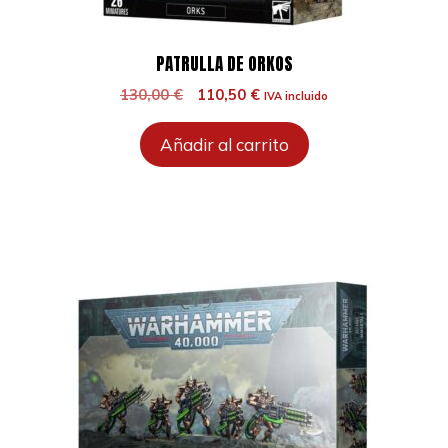
PATRULLA DE ORKOS
El
El
130,00
€
110,50
€
IVA incluido
precio
precio
original
actual
Añadir al carrito
era:
es:
130,00 €.
110,50 €.