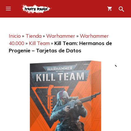
Saltar
Menú
al
contenido
Inicio
»
Tienda
»
Warhammer
»
Warhammer
40.000
»
Kill Team
»
Kill Team: Hermanos de
Progenie – Tarjetas de Datos