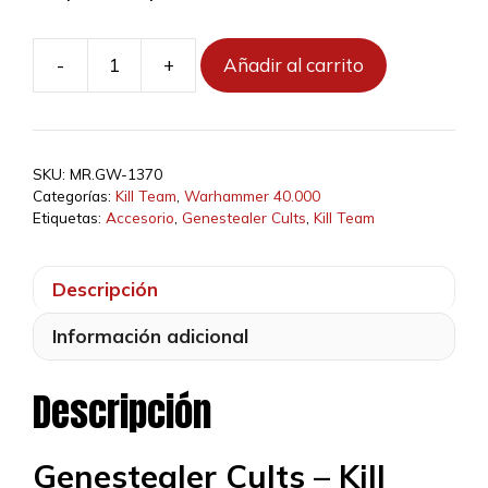
-
+
Añadir al carrito
Kill
Team:
Hermanos
de
SKU:
MR.GW-1370
Progenie
Categorías:
Kill Team
,
Warhammer 40.000
-
Etiquetas:
Accesorio
,
Genestealer Cults
,
Kill Team
Tarjetas
de
Descripción
Datos
cantidad
Información adicional
Descripción
Genestealer Cults – Kill