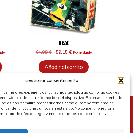
Heat
El
El
64,99
€
59,15
€
uido
IVA incluido
precio
precio
original
actual
Añadir al carrito
era:
es:
.
64,99 €.
59,15 €.
Gestionar consentimiento
r las mejores experiencias, utilizamos tecnologías como las cookies
nar y/o acceder a la información del dispositivo. El consentimiento de
ologías nos permitirá procesar datos como el comportamiento de
 las identificaciones únicas en este sitio. No consentir o retirar el
olítica de cookies
nto, puede afectar negativamente a ciertas características y
olítica de privacidad