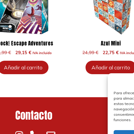
lock! Escape Adventures
Azul Mini
El
El
El
El
1,99
€
29,15
€
24,99
€
22,75
€
IVA incluido
IVA incl
precio
precio
precio
precio
original
actual
original
actual
Añadir al carrito
Añadir al carrito
era:
es:
era:
es:
31,99 €.
29,15 €.
24,99 €.
22,75 €
Para ofrece
para almace
estas tecn
navegación o
Contacto
P
consentimie
funciones.
P