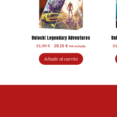
Unlock! Legendary Adventures
Un
El
El
31,99
€
29,15
€
3
IVA incluido
precio
precio
original
actual
Añadir al carrito
era:
es:
31,99 €.
29,15 €.