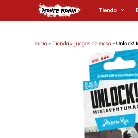
Saltar
Tienda
al
contenido
Inicio
»
Tienda
»
Juegos de mesa
»
Unlock! 