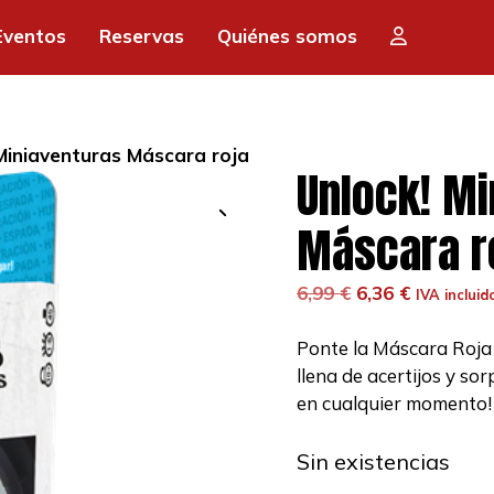
Eventos
Reservas
Quiénes somos
Miniaventuras Máscara roja
Unlock! Mi
Máscara r
El
El
6,99
€
6,36
€
IVA incluid
precio
precio
original
actual
Ponte la Máscara Roja
era:
es:
llena de acertijos y so
6,99 €.
6,36 €.
en cualquier momento!
Sin existencias